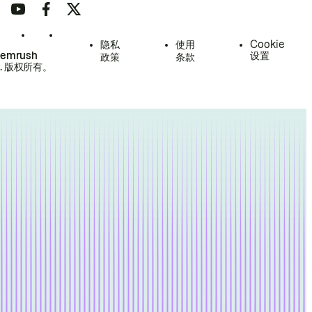
隐私
使用
Cookie
Semrush
设置
政策
条款
.
版权所有。