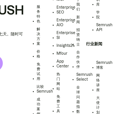
我
库
USH
服
Enterprise
们
务
SEO
学
特
新
院
Enterprise
色
闻
AIO
Semrush
解
招
API
Enterprise
h 七天。随时可
决
贤
SI
方
纳
案
行业新闻
士
Insights24
价
合
Mfour
格
作
App
伙
Semrush
免
Center
伴
博客
费
试
热
Semrush
网
用
门
Select
络
网
讲
比较
全
站
座
Semrush
球
免
问
大
成
费
题
使
功
工
指
计
案
具
数
划
例