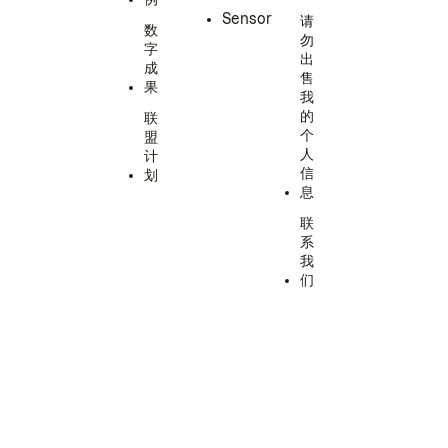
Sensor
请
数
勿
字
出
成
售
果
我
的
联
个
盟
人
计
信
划
息
联
系
我
们