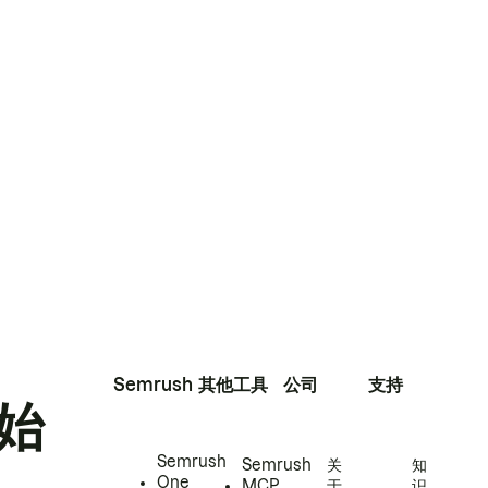
Semrush
其他工具
公司
支持
始
Semrush
Semrush
关
知
One
MCP
于
识