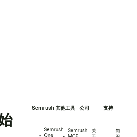
Semrush
其他工具
公司
支持
始
Semrush
Semrush
关
知
One
MCP
于
识