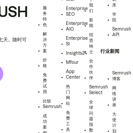
我
库
USH
服
Enterprise
们
务
SEO
学
特
新
院
Enterprise
色
闻
AIO
Semrush
解
招
API
Enterprise
h 七天。随时可
决
贤
SI
方
纳
案
行业新闻
士
Insights24
价
合
Mfour
格
作
App
伙
Semrush
免
Center
伴
博客
费
试
热
Semrush
网
用
门
Select
络
网
讲
比较
全
站
座
Semrush
球
免
问
大
成
费
题
使
功
工
指
计
案
具
数
划
例