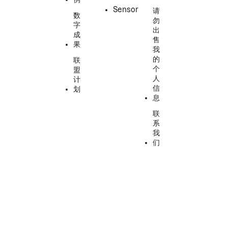
Sensor
请
数
勿
字
出
成
售
果
我
的
联
个
盟
人
计
信
划
息
联
系
我
们