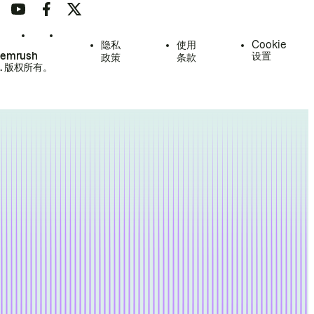
隐私
使用
Cookie
Semrush
设置
政策
条款
.
版权所有。