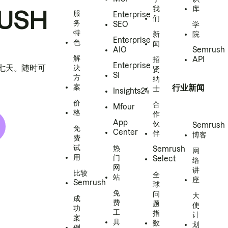
我
库
USH
服
Enterprise
们
务
SEO
学
特
新
院
Enterprise
色
闻
AIO
Semrush
解
招
API
Enterprise
h 七天。随时可
决
贤
SI
方
纳
案
行业新闻
士
Insights24
价
合
Mfour
格
作
App
伙
Semrush
免
Center
伴
博客
费
试
热
Semrush
网
用
门
Select
络
网
讲
比较
全
站
座
Semrush
球
免
问
大
成
费
题
使
功
工
指
计
案
具
数
划
例