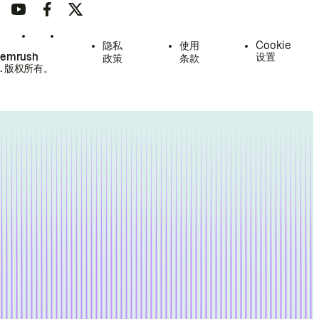
隐私
使用
Cookie
Semrush
设置
政策
条款
.
版权所有。