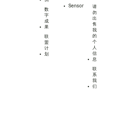
Sensor
请
数
勿
字
出
成
售
果
我
的
联
个
盟
人
计
信
划
息
联
系
我
们