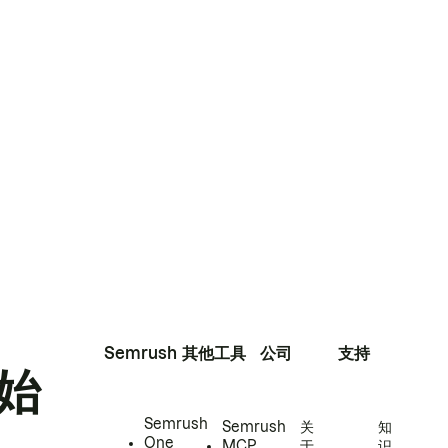
Semrush
其他工具
公司
支持
始
Semrush
Semrush
关
知
One
MCP
于
识