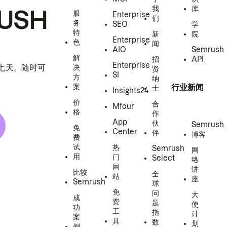
我
库
USH
服
Enterprise
们
务
SEO
学
特
新
院
Enterprise
色
闻
AIO
Semrush
解
招
API
Enterprise
h 七天。随时可
决
贤
SI
方
纳
案
行业新闻
士
Insights24
价
合
Mfour
格
作
App
伙
Semrush
免
Center
伴
博客
费
试
热
Semrush
网
用
门
Select
络
网
讲
比较
全
站
座
Semrush
球
免
问
大
成
费
题
使
功
工
指
计
案
具
数
划
例