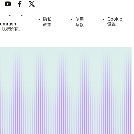
隐私
使用
Cookie
Semrush
设置
政策
条款
.
版权所有。