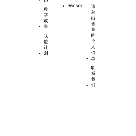
Sensor
请
数
勿
字
出
成
售
果
我
的
联
个
盟
人
计
信
划
息
联
系
我
们