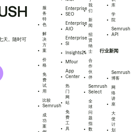
我
库
USH
服
Enterprise
们
务
SEO
学
特
新
院
Enterprise
色
闻
AIO
Semrush
解
招
API
Enterprise
h 七天。随时可
决
贤
SI
方
纳
案
行业新闻
士
Insights24
价
合
Mfour
格
作
App
伙
Semrush
免
Center
伴
博客
费
试
热
Semrush
网
用
门
Select
络
网
讲
比较
全
站
座
Semrush
球
免
问
大
成
费
题
使
功
工
指
计
案
具
数
划
例