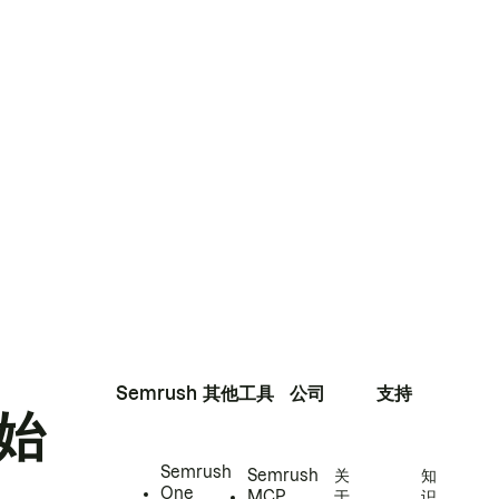
Semrush
其他工具
公司
支持
始
Semrush
Semrush
关
知
One
MCP
于
识