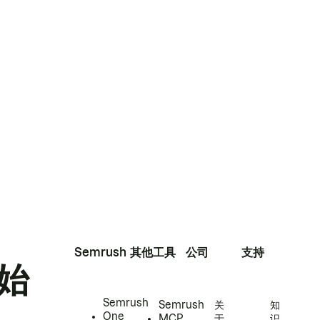
Semrush
其他工具
公司
支持
始
Semrush
Semrush
关
知
One
MCP
于
识