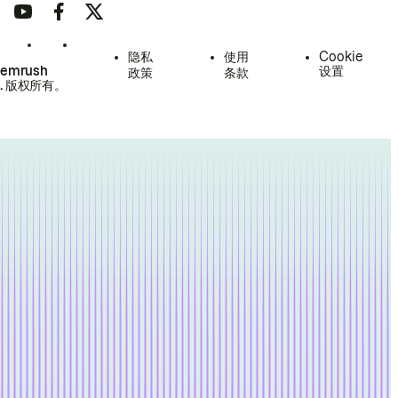
隐私
使用
Cookie
Semrush
设置
政策
条款
.
版权所有。