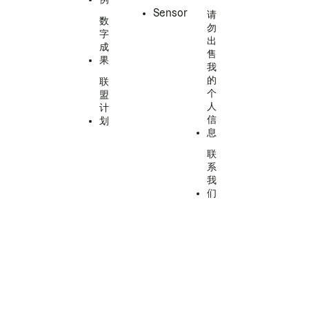
Sensor
请
数
勿
字
出
成
售
果
我
的
联
个
盟
人
计
信
划
息
联
系
我
们