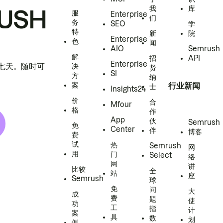
我
库
USH
服
Enterprise
们
务
SEO
学
特
新
院
Enterprise
色
闻
AIO
Semrush
解
招
API
Enterprise
h 七天。随时可
决
贤
SI
方
纳
案
行业新闻
士
Insights24
价
合
Mfour
格
作
App
伙
Semrush
免
Center
伴
博客
费
试
热
Semrush
网
用
门
Select
络
网
讲
比较
全
站
座
Semrush
球
免
问
大
成
费
题
使
功
工
指
计
案
具
数
划
例