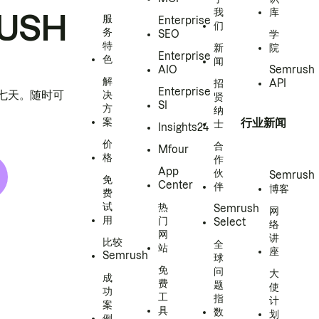
我
库
USH
服
Enterprise
们
务
SEO
学
特
新
院
Enterprise
色
闻
AIO
Semrush
解
招
API
Enterprise
h 七天。随时可
决
贤
SI
方
纳
案
行业新闻
士
Insights24
价
合
Mfour
格
作
App
伙
Semrush
免
Center
伴
博客
费
试
热
Semrush
网
用
门
Select
络
网
讲
比较
全
站
座
Semrush
球
免
问
大
成
费
题
使
功
工
指
计
案
具
数
划
例