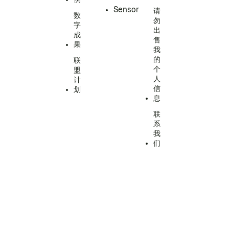
Sensor
请
数
勿
字
出
成
售
果
我
的
联
个
盟
人
计
信
划
息
联
系
我
们