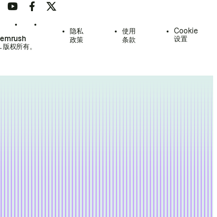
隐私
使用
Cookie
Semrush
设置
政策
条款
.
版权所有。