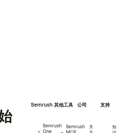
Semrush
其他工具
公司
支持
始
Semrush
Semrush
关
知
One
MCP
于
识