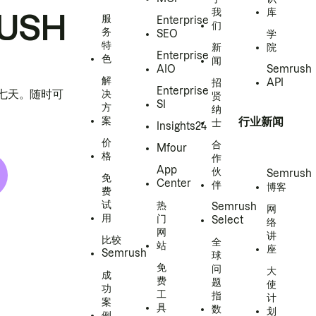
我
库
USH
服
Enterprise
们
务
SEO
学
特
新
院
Enterprise
色
闻
AIO
Semrush
解
招
API
Enterprise
h 七天。随时可
决
贤
SI
方
纳
案
行业新闻
士
Insights24
价
合
Mfour
格
作
App
伙
Semrush
免
Center
伴
博客
费
试
热
Semrush
网
用
门
Select
络
网
讲
比较
全
站
座
Semrush
球
免
问
大
成
费
题
使
功
工
指
计
案
具
数
划
例