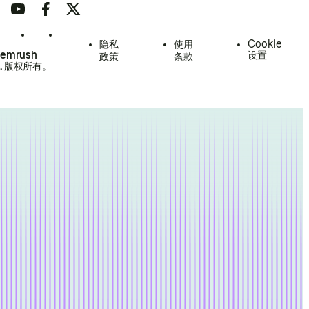
隐私
使用
Cookie
Semrush
设置
政策
条款
.
版权所有。