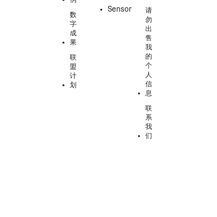
Sensor
请
数
勿
字
出
成
售
果
我
的
联
个
盟
人
计
信
划
息
联
系
我
们