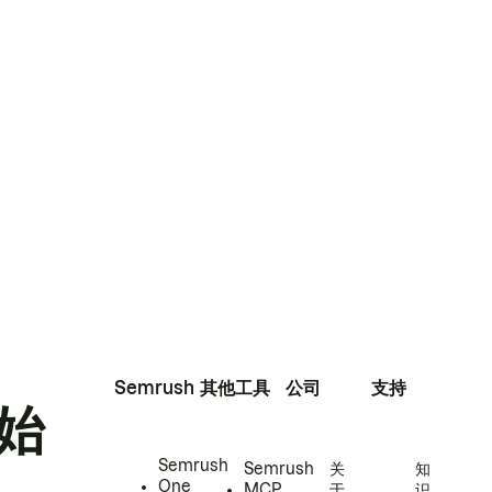
Semrush
其他工具
公司
支持
始
Semrush
Semrush
关
知
One
MCP
于
识