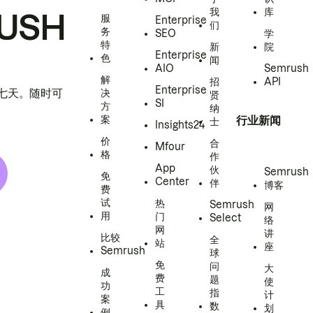
我
库
USH
服
Enterprise
们
务
SEO
学
特
新
院
Enterprise
色
闻
AIO
Semrush
解
招
API
Enterprise
h 七天。随时可
决
贤
SI
方
纳
案
行业新闻
士
Insights24
价
合
Mfour
格
作
App
伙
Semrush
免
Center
伴
博客
费
试
热
Semrush
网
用
门
Select
络
网
讲
比较
全
站
座
Semrush
球
免
问
大
成
费
题
使
功
工
指
计
案
具
数
划
例