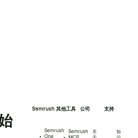
Semrush
其他工具
公司
支持
始
Semrush
Semrush
关
知
One
MCP
于
识