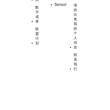
Sensor
请
数
勿
字
出
成
售
果
我
的
联
个
盟
人
计
信
划
息
联
系
我
们