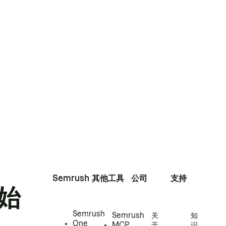
Semrush
其他工具
公司
支持
始
Semrush
Semrush
关
知
One
MCP
于
识