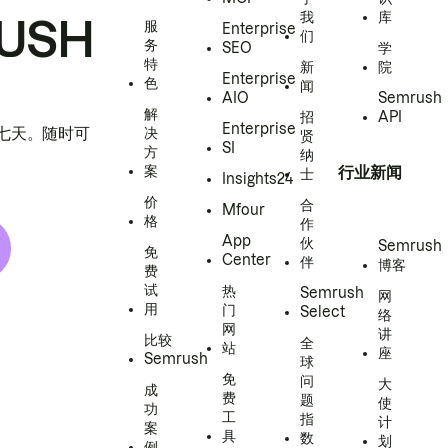
我
库
USH
服
Enterprise
们
务
SEO
学
特
新
院
Enterprise
色
闻
AIO
Semrush
解
招
API
Enterprise
h 七天。随时可
决
贤
SI
方
纳
案
行业新闻
士
Insights24
价
合
Mfour
格
作
App
伙
Semrush
免
Center
伴
博客
费
试
热
Semrush
网
用
门
Select
络
网
讲
比较
全
站
座
Semrush
球
免
问
大
成
费
题
使
功
工
指
计
案
具
数
划
例