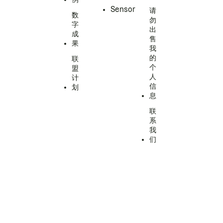
Sensor
请
数
勿
字
出
成
售
果
我
的
联
个
盟
人
计
信
划
息
联
系
我
们