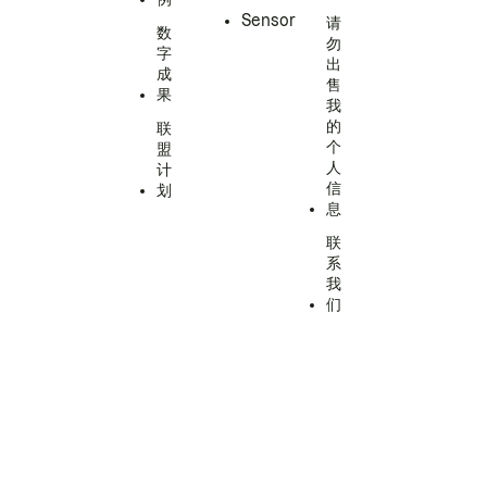
Sensor
请
数
勿
字
出
成
售
果
我
的
联
个
盟
人
计
信
划
息
联
系
我
们