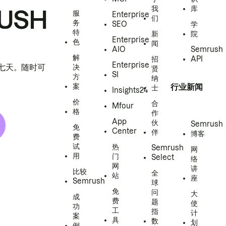
我
库
USH
服
Enterprise
们
务
SEO
学
特
新
院
Enterprise
色
闻
AIO
Semrush
解
招
API
Enterprise
h 七天。随时可
决
贤
SI
方
纳
案
行业新闻
士
Insights24
价
合
Mfour
格
作
App
伙
Semrush
免
Center
伴
博客
费
试
热
Semrush
网
用
门
Select
络
网
讲
比较
全
站
座
Semrush
球
免
问
大
成
费
题
使
功
工
指
计
案
具
数
划
例