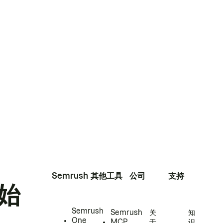
Semrush
其他工具
公司
支持
始
Semrush
Semrush
关
知
One
MCP
于
识