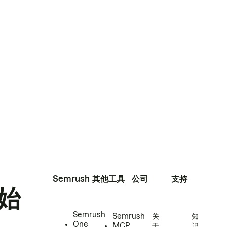
Semrush
其他工具
公司
支持
始
Semrush
Semrush
关
知
One
MCP
于
识