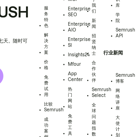
我
库
USH
服
Enterprise
们
务
SEO
学
特
新
院
Enterprise
色
闻
AIO
Semrush
解
招
API
Enterprise
h 七天。随时可
决
贤
SI
方
纳
案
行业新闻
士
Insights24
价
合
Mfour
格
作
App
伙
Semrush
免
Center
伴
博客
费
试
热
Semrush
网
用
门
Select
络
网
讲
比较
全
站
座
Semrush
球
免
问
大
成
费
题
使
功
工
指
计
案
具
数
划
例