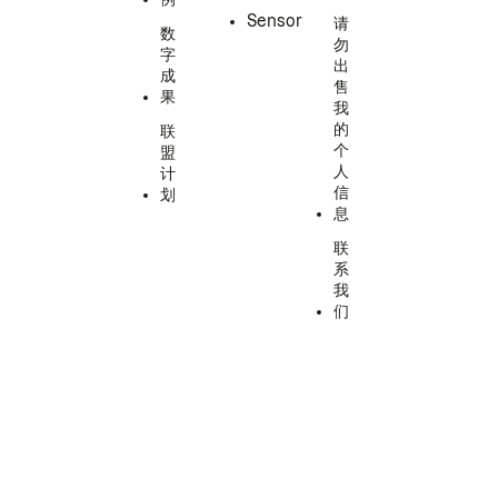
Sensor
请
数
勿
字
出
成
售
果
我
的
联
个
盟
人
计
信
划
息
联
系
我
们