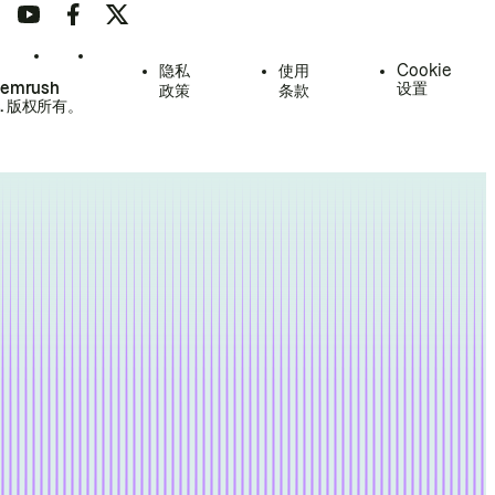
隐私
使用
Cookie
Semrush
设置
政策
条款
.
版权所有。