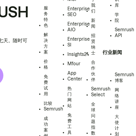
我
库
USH
服
Enterprise
们
务
SEO
学
特
新
院
Enterprise
色
闻
AIO
Semrush
解
招
API
Enterprise
h 七天。随时可
决
贤
SI
方
纳
案
行业新闻
士
Insights24
价
合
Mfour
格
作
App
伙
Semrush
免
Center
伴
博客
费
试
热
Semrush
网
用
门
Select
络
网
讲
比较
全
站
座
Semrush
球
免
问
大
成
费
题
使
功
工
指
计
案
具
数
划
例