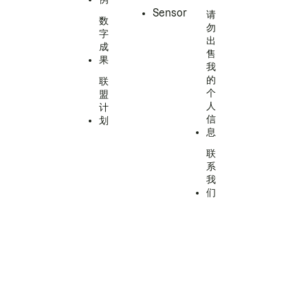
Sensor
请
数
勿
字
出
成
售
果
我
的
联
个
盟
人
计
信
划
息
联
系
我
们