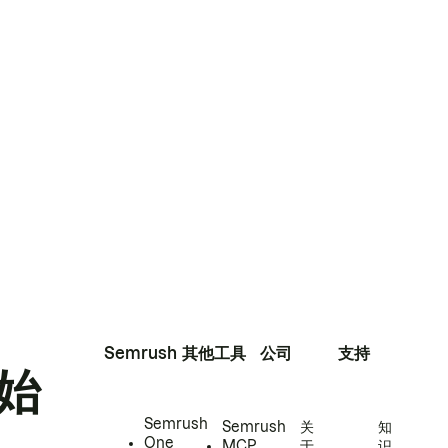
Semrush
其他工具
公司
支持
始
Semrush
Semrush
关
知
One
MCP
于
识