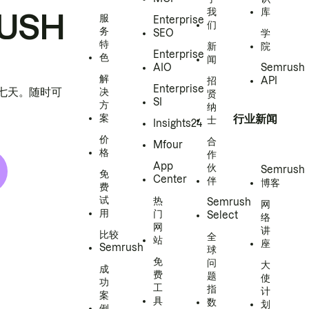
我
库
USH
服
Enterprise
们
务
SEO
学
特
新
院
Enterprise
色
闻
AIO
Semrush
解
招
API
Enterprise
h 七天。随时可
决
贤
SI
方
纳
案
行业新闻
士
Insights24
价
合
Mfour
格
作
App
伙
Semrush
免
Center
伴
博客
费
试
热
Semrush
网
用
门
Select
络
网
讲
比较
全
站
座
Semrush
球
免
问
大
成
费
题
使
功
工
指
计
案
具
数
划
例