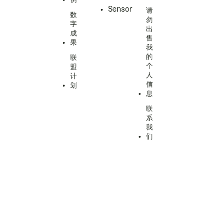
Sensor
请
数
勿
字
出
成
售
果
我
的
联
个
盟
人
计
信
划
息
联
系
我
们