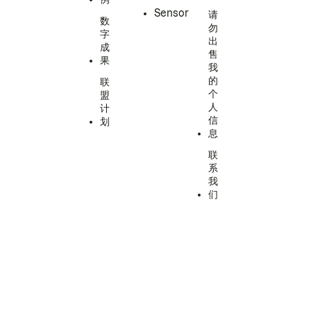
Sensor
请
数
勿
字
出
成
售
果
我
的
联
个
盟
人
计
信
划
息
联
系
我
们