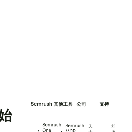
Semrush
其他工具
公司
支持
始
Semrush
Semrush
关
知
One
MCP
于
识