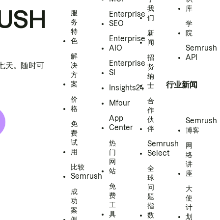
我
库
USH
服
Enterprise
们
务
SEO
学
特
新
院
Enterprise
色
闻
AIO
Semrush
解
招
API
Enterprise
h 七天。随时可
决
贤
SI
方
纳
案
行业新闻
士
Insights24
价
合
Mfour
格
作
App
伙
Semrush
免
Center
伴
博客
费
试
热
Semrush
网
用
门
Select
络
网
讲
比较
全
站
座
Semrush
球
免
问
大
成
费
题
使
功
工
指
计
案
具
数
划
例