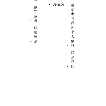
Sensor
请
数
勿
字
出
成
售
果
我
的
联
个
盟
人
计
信
划
息
联
系
我
们