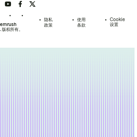
隐私
使用
Cookie
Semrush
设置
政策
条款
.
版权所有。