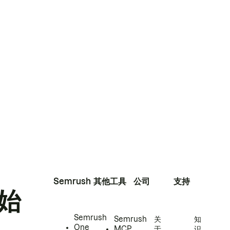
Semrush
其他工具
公司
支持
始
Semrush
Semrush
关
知
One
MCP
于
识