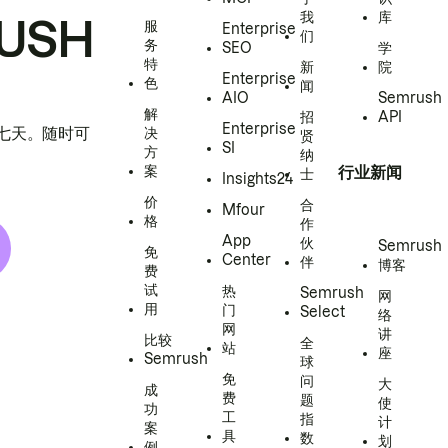
我
库
USH
服
Enterprise
们
务
SEO
学
特
新
院
Enterprise
色
闻
AIO
Semrush
解
招
API
Enterprise
h 七天。随时可
决
贤
SI
方
纳
案
行业新闻
士
Insights24
价
合
Mfour
格
作
App
伙
Semrush
免
Center
伴
博客
费
试
热
Semrush
网
用
门
Select
络
网
讲
比较
全
站
座
Semrush
球
免
问
大
成
费
题
使
功
工
指
计
案
具
数
划
例