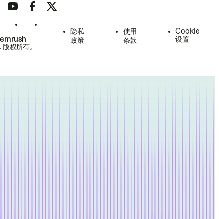
隐私
使用
Cookie
Semrush
设置
政策
条款
.
版权所有。