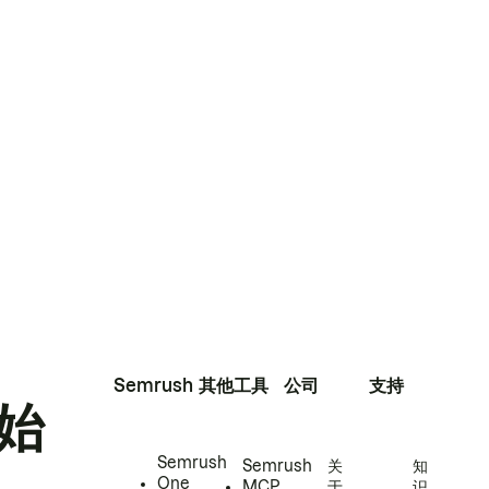
Semrush
其他工具
公司
支持
始
Semrush
Semrush
关
知
One
MCP
于
识