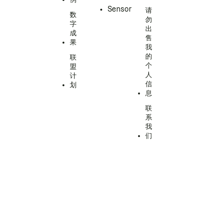
Sensor
请
数
勿
字
出
成
售
果
我
的
联
个
盟
人
计
信
划
息
联
系
我
们