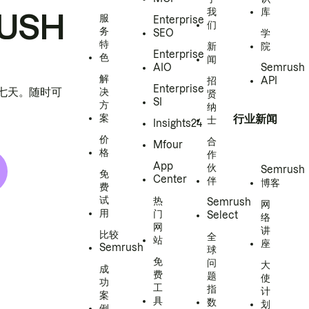
我
库
USH
服
Enterprise
们
务
SEO
学
特
新
院
Enterprise
色
闻
AIO
Semrush
解
招
API
Enterprise
h 七天。随时可
决
贤
SI
方
纳
案
行业新闻
士
Insights24
价
合
Mfour
格
作
App
伙
Semrush
免
Center
伴
博客
费
试
热
Semrush
网
用
门
Select
络
网
讲
比较
全
站
座
Semrush
球
免
问
大
成
费
题
使
功
工
指
计
案
具
数
划
例