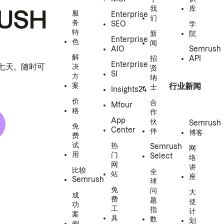
我
库
USH
服
Enterprise
们
务
SEO
学
特
新
院
Enterprise
色
闻
AIO
Semrush
解
招
API
Enterprise
h 七天。随时可
决
贤
SI
方
纳
案
行业新闻
士
Insights24
价
合
Mfour
格
作
App
伙
Semrush
免
Center
伴
博客
费
试
热
Semrush
网
用
门
Select
络
网
讲
比较
全
站
座
Semrush
球
免
问
大
成
费
题
使
功
工
指
计
案
具
数
划
例