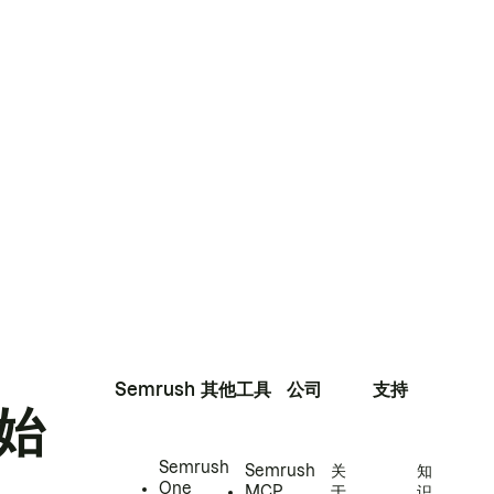
Semrush
其他工具
公司
支持
始
Semrush
Semrush
关
知
One
MCP
于
识