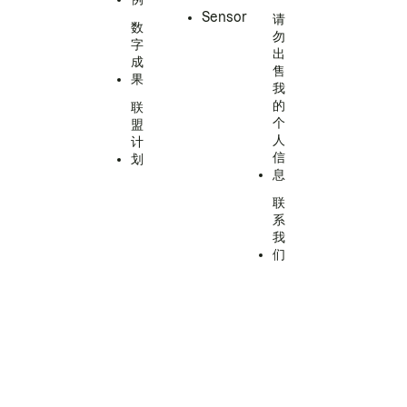
Sensor
请
数
勿
字
出
成
售
果
我
的
联
个
盟
人
计
信
划
息
联
系
我
们