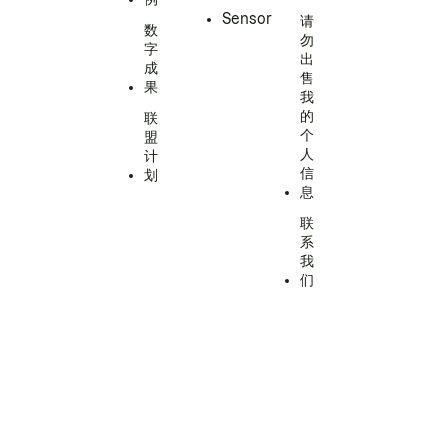
Sensor
请
数
勿
字
出
成
售
果
我
的
联
个
盟
人
计
信
划
息
联
系
我
们