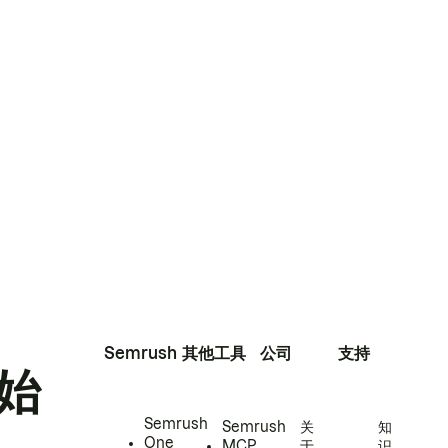
Semrush
其他工具
公司
支持
始
Semrush
Semrush
关
知
One
MCP
于
识