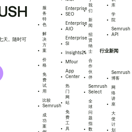
我
库
USH
服
Enterprise
们
务
SEO
学
特
新
院
Enterprise
色
闻
AIO
Semrush
解
招
API
Enterprise
h 七天。随时可
决
贤
SI
方
纳
案
行业新闻
士
Insights24
价
合
Mfour
格
作
App
伙
Semrush
免
Center
伴
博客
费
试
热
Semrush
网
用
门
Select
络
网
讲
比较
全
站
座
Semrush
球
免
问
大
成
费
题
使
功
工
指
计
案
具
数
划
例