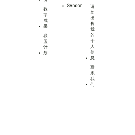
Sensor
请
数
勿
字
出
成
售
果
我
的
联
个
盟
人
计
信
划
息
联
系
我
们