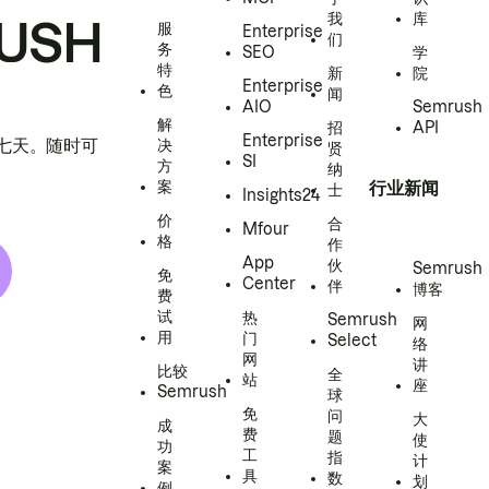
我
库
USH
服
Enterprise
们
务
SEO
学
特
新
院
Enterprise
色
闻
AIO
Semrush
解
招
API
Enterprise
h 七天。随时可
决
贤
SI
方
纳
案
行业新闻
士
Insights24
价
合
Mfour
格
作
App
伙
Semrush
免
Center
伴
博客
费
试
热
Semrush
网
用
门
Select
络
网
讲
比较
全
站
座
Semrush
球
免
问
大
成
费
题
使
功
工
指
计
案
具
数
划
例