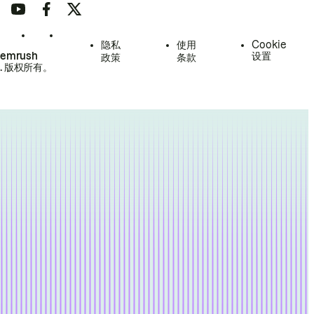
隐私
使用
Cookie
Semrush
设置
政策
条款
.
版权所有。