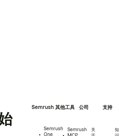
Semrush
其他工具
公司
支持
始
Semrush
Semrush
关
知
One
MCP
于
识