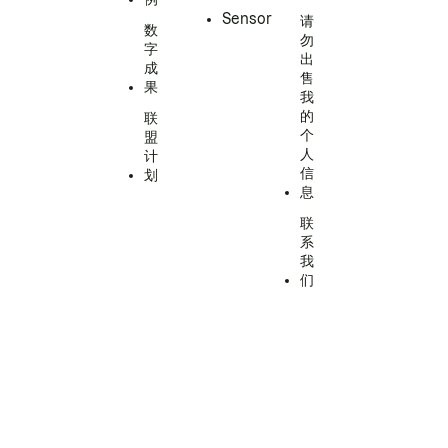
Sensor
请
数
勿
字
出
成
售
果
我
的
联
个
盟
人
计
信
划
息
联
系
我
们