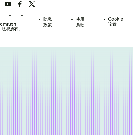
隐私
使用
Cookie
Semrush
设置
政策
条款
.
版权所有。