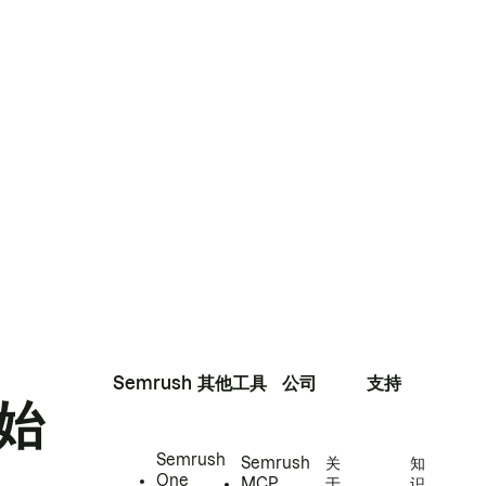
Semrush
其他工具
公司
支持
始
Semrush
Semrush
关
知
One
MCP
于
识