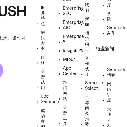
我
库
USH
服
Enterprise
们
务
SEO
学
特
新
院
Enterprise
色
闻
AIO
Semrush
解
招
API
Enterprise
h 七天。随时可
决
贤
SI
方
纳
案
行业新闻
士
Insights24
价
合
Mfour
格
作
App
伙
Semrush
免
Center
伴
博客
费
试
热
Semrush
网
用
门
Select
络
网
讲
比较
全
站
座
Semrush
球
免
问
大
成
费
题
使
功
工
指
计
案
具
数
划
例