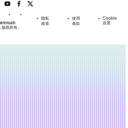
隐私
使用
Cookie
Semrush
设置
政策
条款
.
版权所有。