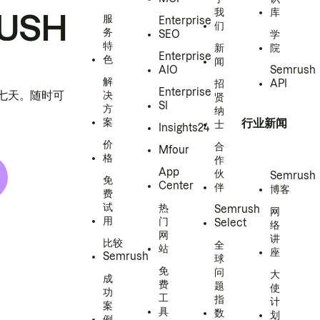
我
库
USH
服
Enterprise
们
务
SEO
学
特
新
院
Enterprise
色
闻
AIO
Semrush
解
招
API
Enterprise
h 七天。随时可
决
贤
SI
方
纳
案
行业新闻
士
Insights24
价
合
Mfour
格
作
App
伙
Semrush
免
Center
伴
博客
费
试
热
Semrush
网
用
门
Select
络
网
讲
比较
全
站
座
Semrush
球
免
问
大
成
费
题
使
功
工
指
计
案
具
数
划
例