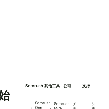
Semrush
其他工具
公司
支持
始
Semrush
Semrush
关
知
One
MCP
于
识