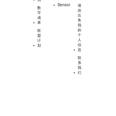
Sensor
请
数
勿
字
出
成
售
果
我
的
联
个
盟
人
计
信
划
息
联
系
我
们