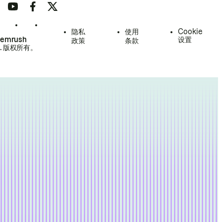
隐私
使用
Cookie
Semrush
设置
政策
条款
.
版权所有。