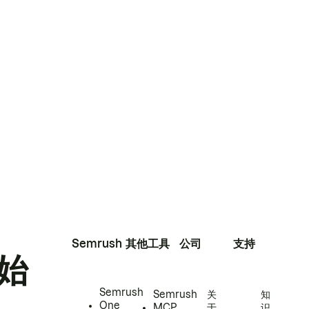
Semrush
其他工具
公司
支持
始
Semrush
Semrush
关
知
One
MCP
于
识