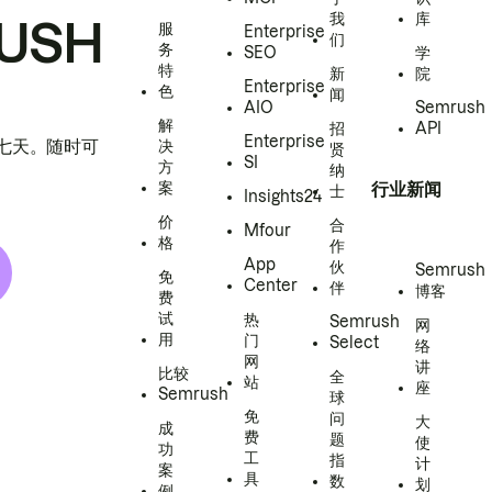
我
库
USH
服
Enterprise
们
务
SEO
学
特
新
院
Enterprise
色
闻
AIO
Semrush
解
招
API
Enterprise
h 七天。随时可
决
贤
SI
方
纳
案
行业新闻
士
Insights24
价
合
Mfour
格
作
App
伙
Semrush
免
Center
伴
博客
费
试
热
Semrush
网
用
门
Select
络
网
讲
比较
全
站
座
Semrush
球
免
问
大
成
费
题
使
功
工
指
计
案
具
数
划
例