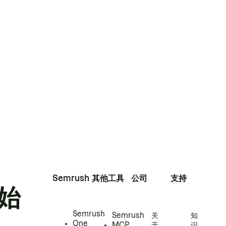
Semrush
其他工具
公司
支持
始
Semrush
Semrush
关
知
One
MCP
于
识