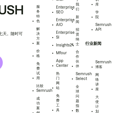
我
库
USH
服
Enterprise
们
务
SEO
学
特
新
院
Enterprise
色
闻
AIO
Semrush
解
招
API
Enterprise
h 七天。随时可
决
贤
SI
方
纳
案
行业新闻
士
Insights24
价
合
Mfour
格
作
App
伙
Semrush
免
Center
伴
博客
费
试
热
Semrush
网
用
门
Select
络
网
讲
比较
全
站
座
Semrush
球
免
问
大
成
费
题
使
功
工
指
计
案
具
数
划
例