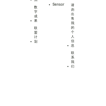
Sensor
请
数
勿
字
出
成
售
果
我
的
联
个
盟
人
计
信
划
息
联
系
我
们