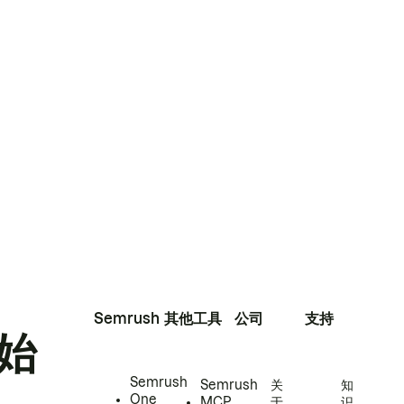
Semrush
其他工具
公司
支持
始
Semrush
Semrush
关
知
One
MCP
于
识