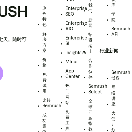
我
库
USH
服
Enterprise
们
务
SEO
学
特
新
院
Enterprise
色
闻
AIO
Semrush
解
招
API
Enterprise
h 七天。随时可
决
贤
SI
方
纳
案
行业新闻
士
Insights24
价
合
Mfour
格
作
App
伙
Semrush
免
Center
伴
博客
费
试
热
Semrush
网
用
门
Select
络
网
讲
比较
全
站
座
Semrush
球
免
问
大
成
费
题
使
功
工
指
计
案
具
数
划
例