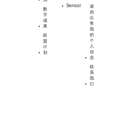
Sensor
请
数
勿
字
出
成
售
果
我
的
联
个
盟
人
计
信
划
息
联
系
我
们