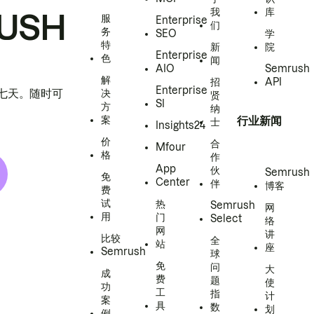
我
库
USH
服
Enterprise
们
务
SEO
学
特
新
院
Enterprise
色
闻
AIO
Semrush
解
招
API
Enterprise
h 七天。随时可
决
贤
SI
方
纳
案
行业新闻
士
Insights24
价
合
Mfour
格
作
App
伙
Semrush
免
Center
伴
博客
费
试
热
Semrush
网
用
门
Select
络
网
讲
比较
全
站
座
Semrush
球
免
问
大
成
费
题
使
功
工
指
计
案
具
数
划
例