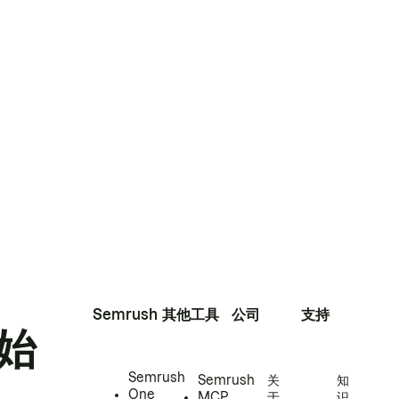
Semrush
其他工具
公司
支持
始
Semrush
Semrush
关
知
One
MCP
于
识