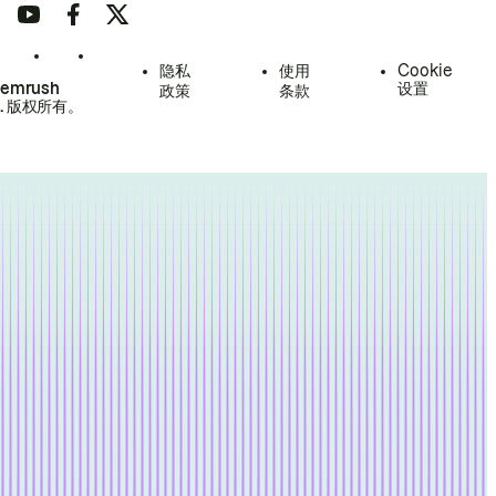
隐私
使用
Cookie
Semrush
设置
政策
条款
.
版权所有。