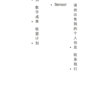
Sensor
请
数
勿
字
出
成
售
果
我
的
联
个
盟
人
计
信
划
息
联
系
我
们