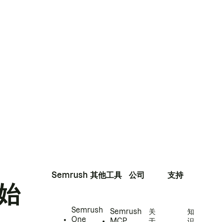
Semrush
其他工具
公司
支持
始
Semrush
Semrush
关
知
One
MCP
于
识