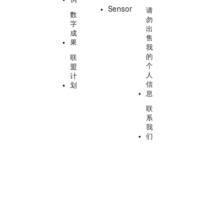
Sensor
请
数
勿
字
出
成
售
果
我
的
联
个
盟
人
计
信
划
息
联
系
我
们