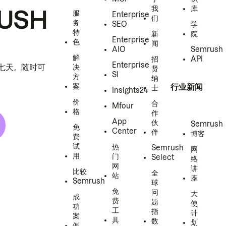
我
库
USH
服
Enterprise
们
务
SEO
学
特
新
院
Enterprise
色
闻
AIO
Semrush
解
招
API
Enterprise
h 七天。随时可
决
贤
SI
方
纳
案
行业新闻
士
Insights24
价
合
Mfour
格
作
App
伙
Semrush
免
Center
伴
博客
费
试
热
Semrush
网
用
门
Select
络
网
讲
比较
全
站
座
Semrush
球
免
问
大
成
费
题
使
功
工
指
计
案
具
数
划
例