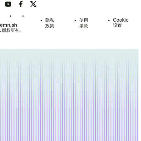
隐私
使用
Cookie
Semrush
设置
政策
条款
.
版权所有。