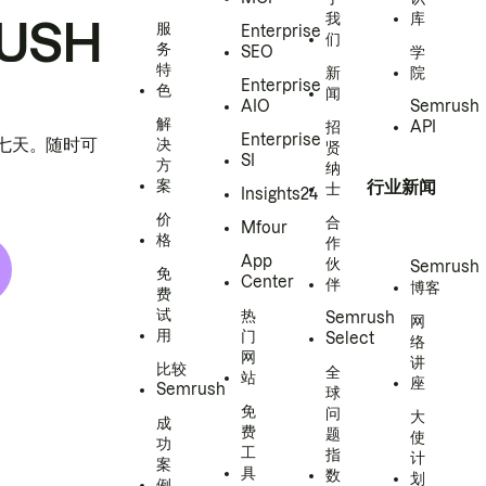
我
库
USH
服
Enterprise
们
务
SEO
学
特
新
院
Enterprise
色
闻
AIO
Semrush
解
招
API
Enterprise
h 七天。随时可
决
贤
SI
方
纳
案
行业新闻
士
Insights24
价
合
Mfour
格
作
App
伙
Semrush
免
Center
伴
博客
费
试
热
Semrush
网
用
门
Select
络
网
讲
比较
全
站
座
Semrush
球
免
问
大
成
费
题
使
功
工
指
计
案
具
数
划
例