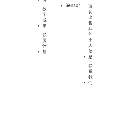
Sensor
请
数
勿
字
出
成
售
果
我
的
联
个
盟
人
计
信
划
息
联
系
我
们