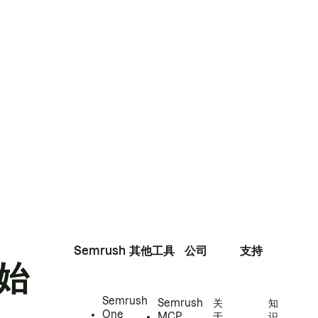
Semrush
其他工具
公司
支持
始
Semrush
Semrush
关
知
One
MCP
于
识