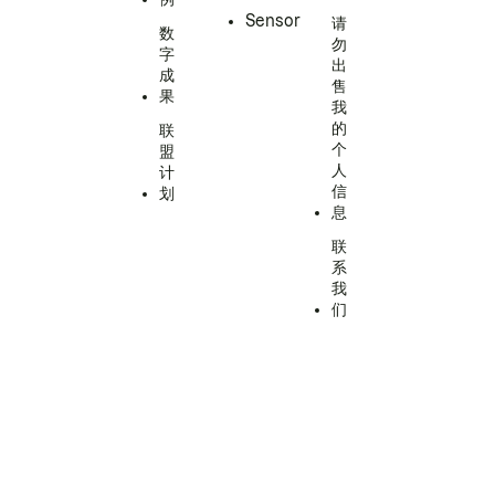
Sensor
请
数
勿
字
出
成
售
果
我
的
联
个
盟
人
计
信
划
息
联
系
我
们