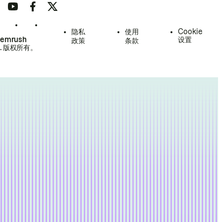
隐私
使用
Cookie
Semrush
设置
政策
条款
.
版权所有。