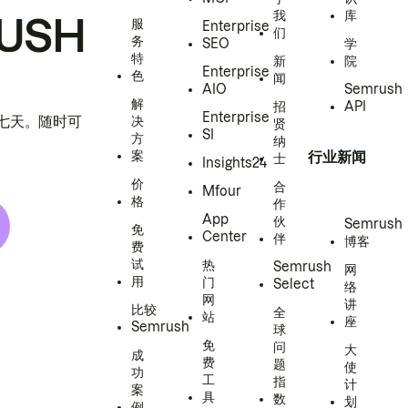
我
库
USH
服
Enterprise
们
务
SEO
学
特
新
院
Enterprise
色
闻
AIO
Semrush
解
招
API
Enterprise
h 七天。随时可
决
贤
SI
方
纳
案
行业新闻
士
Insights24
价
合
Mfour
格
作
App
伙
Semrush
免
Center
伴
博客
费
试
热
Semrush
网
用
门
Select
络
网
讲
比较
全
站
座
Semrush
球
免
问
大
成
费
题
使
功
工
指
计
案
具
数
划
例