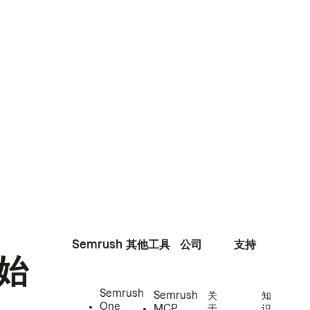
Semrush
其他工具
公司
支持
始
Semrush
Semrush
关
知
One
MCP
于
识