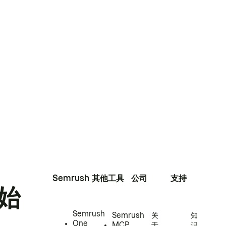
Semrush
其他工具
公司
支持
始
Semrush
Semrush
关
知
One
MCP
于
识