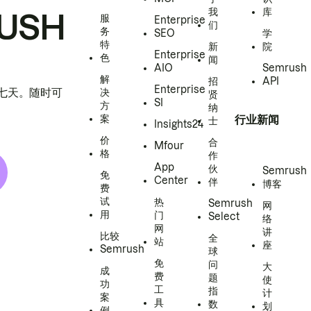
我
库
USH
服
Enterprise
们
务
SEO
学
特
新
院
Enterprise
色
闻
AIO
Semrush
解
招
API
Enterprise
h 七天。随时可
决
贤
SI
方
纳
案
行业新闻
士
Insights24
价
合
Mfour
格
作
App
伙
Semrush
免
Center
伴
博客
费
试
热
Semrush
网
用
门
Select
络
网
讲
比较
全
站
座
Semrush
球
免
问
大
成
费
题
使
功
工
指
计
案
具
数
划
例