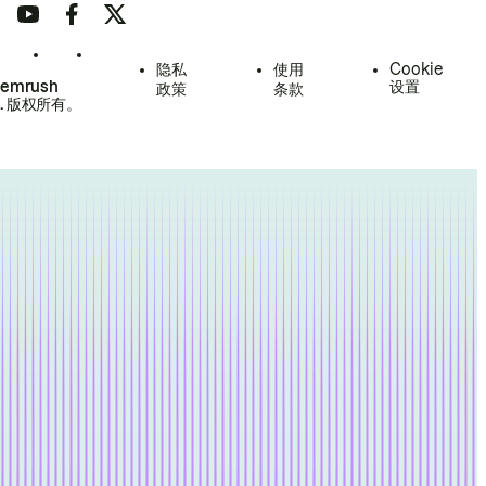
隐私
使用
Cookie
Semrush
设置
政策
条款
.
版权所有。