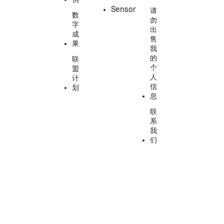
Sensor
请
数
勿
字
出
成
售
果
我
的
联
个
盟
人
计
信
划
息
联
系
我
们