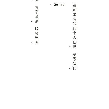
Sensor
请
数
勿
字
出
成
售
果
我
的
联
个
盟
人
计
信
划
息
联
系
我
们