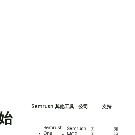
Semrush
其他工具
公司
支持
始
Semrush
Semrush
关
知
One
MCP
于
识