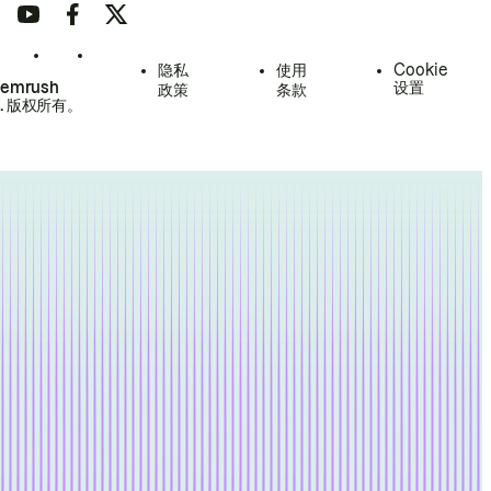
隐私
使用
Cookie
Semrush
设置
政策
条款
.
版权所有。