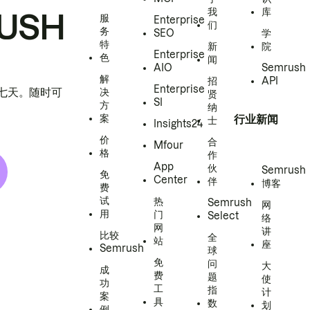
我
库
USH
服
Enterprise
们
务
SEO
学
特
新
院
Enterprise
色
闻
AIO
Semrush
解
招
API
Enterprise
h 七天。随时可
决
贤
SI
方
纳
案
行业新闻
士
Insights24
价
合
Mfour
格
作
App
伙
Semrush
免
Center
伴
博客
费
试
热
Semrush
网
用
门
Select
络
网
讲
比较
全
站
座
Semrush
球
免
问
大
成
费
题
使
功
工
指
计
案
具
数
划
例