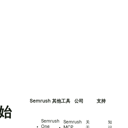
Semrush
其他工具
公司
支持
始
Semrush
Semrush
关
知
One
MCP
于
识