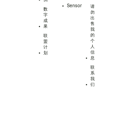
Sensor
请
数
勿
字
出
成
售
果
我
的
联
个
盟
人
计
信
划
息
联
系
我
们