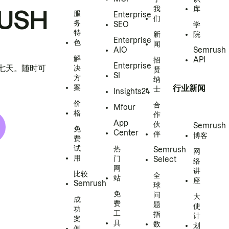
我
库
USH
服
Enterprise
们
务
SEO
学
特
新
院
Enterprise
色
闻
AIO
Semrush
解
招
API
Enterprise
h 七天。随时可
决
贤
SI
方
纳
案
行业新闻
士
Insights24
价
合
Mfour
格
作
App
伙
Semrush
免
Center
伴
博客
费
试
热
Semrush
网
用
门
Select
络
网
讲
比较
全
站
座
Semrush
球
免
问
大
成
费
题
使
功
工
指
计
案
具
数
划
例