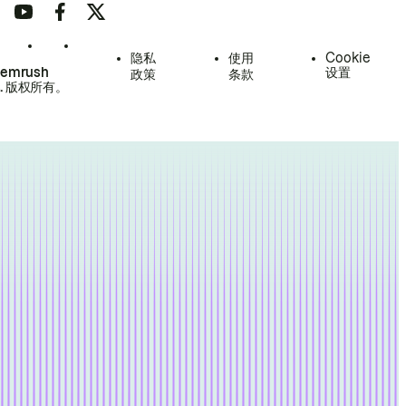
隐私
使用
Cookie
Semrush
设置
政策
条款
.
版权所有。