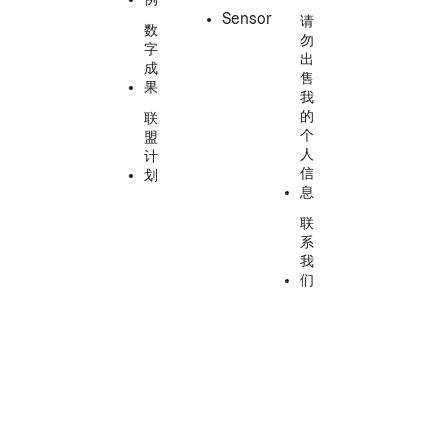
Sensor
请
数
勿
字
出
成
售
果
我
的
联
个
盟
人
计
信
划
息
联
系
我
们