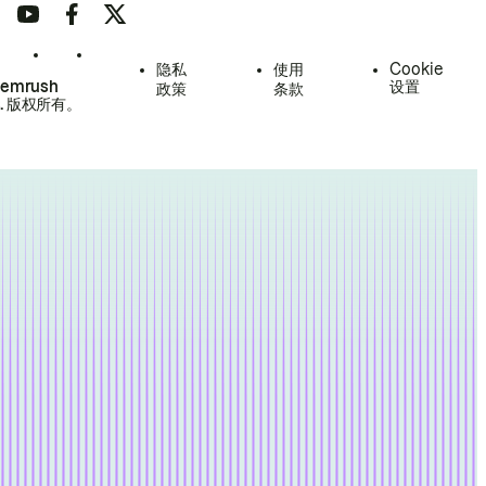
隐私
使用
Cookie
Semrush
设置
政策
条款
.
版权所有。