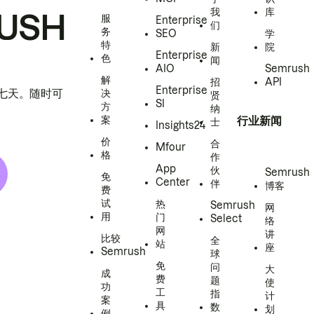
我
库
USH
服
Enterprise
们
务
SEO
学
特
新
院
Enterprise
色
闻
AIO
Semrush
解
招
API
Enterprise
h 七天。随时可
决
贤
SI
方
纳
案
行业新闻
士
Insights24
价
合
Mfour
格
作
App
伙
Semrush
免
Center
伴
博客
费
试
热
Semrush
网
用
门
Select
络
网
讲
比较
全
站
座
Semrush
球
免
问
大
成
费
题
使
功
工
指
计
案
具
数
划
例