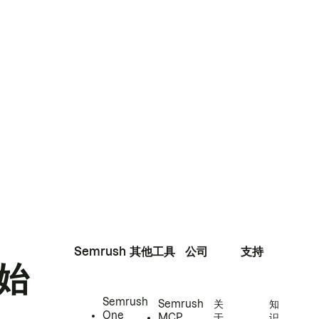
Semrush
其他工具
公司
支持
始
Semrush
Semrush
关
知
One
MCP
于
识