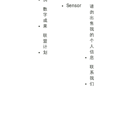
Sensor
请
数
勿
字
出
成
售
果
我
的
联
个
盟
人
计
信
划
息
联
系
我
们