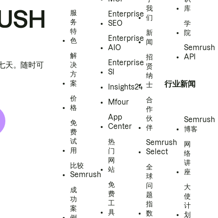
我
库
USH
服
Enterprise
们
务
SEO
学
特
新
院
Enterprise
色
闻
AIO
Semrush
解
招
API
Enterprise
h 七天。随时可
决
贤
SI
方
纳
案
行业新闻
士
Insights24
价
合
Mfour
格
作
App
伙
Semrush
免
Center
伴
博客
费
试
热
Semrush
网
用
门
Select
络
网
讲
比较
全
站
座
Semrush
球
免
问
大
成
费
题
使
功
工
指
计
案
具
数
划
例