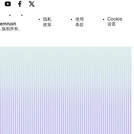
隐私
使用
Cookie
Semrush
设置
政策
条款
.
版权所有。