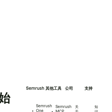
Semrush
其他工具
公司
支持
始
Semrush
Semrush
关
知
One
MCP
于
识