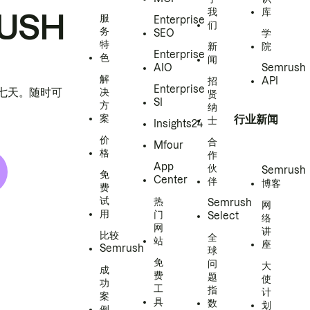
我
库
USH
服
Enterprise
们
务
SEO
学
特
新
院
Enterprise
色
闻
AIO
Semrush
解
招
API
Enterprise
h 七天。随时可
决
贤
SI
方
纳
案
行业新闻
士
Insights24
价
合
Mfour
格
作
App
伙
Semrush
免
Center
伴
博客
费
试
热
Semrush
网
用
门
Select
络
网
讲
比较
全
站
座
Semrush
球
免
问
大
成
费
题
使
功
工
指
计
案
具
数
划
例