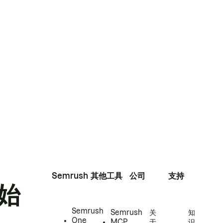
Semrush
其他工具
公司
支持
始
Semrush
Semrush
关
知
One
MCP
于
识