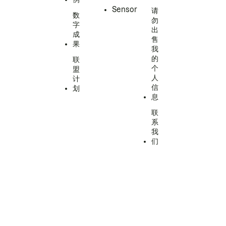
Sensor
请
数
勿
字
出
成
售
果
我
的
联
个
盟
人
计
信
划
息
联
系
我
们