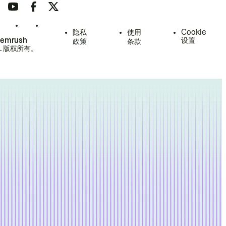
隐私
使用
Cookie
Semrush
设置
政策
条款
.
版权所有。