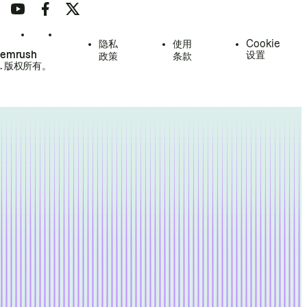
隐私
使用
Cookie
Semrush
设置
政策
条款
.
版权所有。