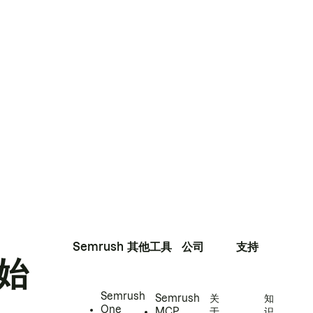
Semrush
其他工具
公司
支持
始
Semrush
Semrush
关
知
One
MCP
于
识