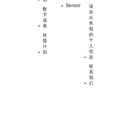
Sensor
请
数
勿
字
出
成
售
果
我
的
联
个
盟
人
计
信
划
息
联
系
我
们