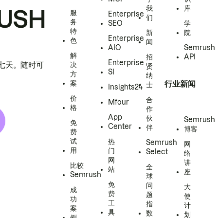
我
库
USH
服
Enterprise
们
务
SEO
学
特
新
院
Enterprise
色
闻
AIO
Semrush
解
招
API
Enterprise
h 七天。随时可
决
贤
SI
方
纳
案
行业新闻
士
Insights24
价
合
Mfour
格
作
App
伙
Semrush
免
Center
伴
博客
费
试
热
Semrush
网
用
门
Select
络
网
讲
比较
全
站
座
Semrush
球
免
问
大
成
费
题
使
功
工
指
计
案
具
数
划
例