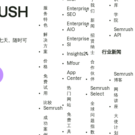
我
库
USH
服
Enterprise
们
务
SEO
学
特
新
院
Enterprise
色
闻
AIO
Semrush
解
招
API
Enterprise
h 七天。随时可
决
贤
SI
方
纳
案
行业新闻
士
Insights24
价
合
Mfour
格
作
App
伙
Semrush
免
Center
伴
博客
费
试
热
Semrush
网
用
门
Select
络
网
讲
比较
全
站
座
Semrush
球
免
问
大
成
费
题
使
功
工
指
计
案
具
数
划
例