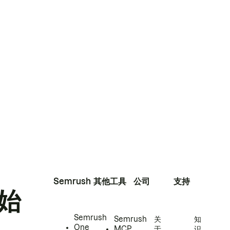
Semrush
其他工具
公司
支持
始
Semrush
Semrush
关
知
One
MCP
于
识