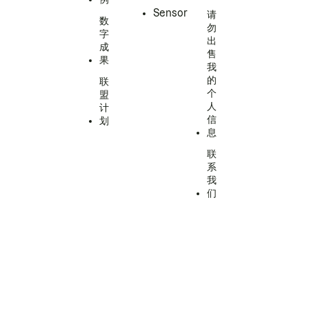
Sensor
请
数
勿
字
出
成
售
果
我
的
联
个
盟
人
计
信
划
息
联
系
我
们