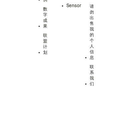
Sensor
请
数
勿
字
出
成
售
果
我
的
联
个
盟
人
计
信
划
息
联
系
我
们