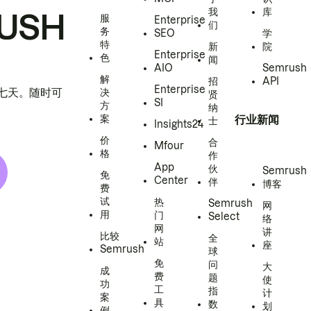
我
库
USH
服
Enterprise
们
务
SEO
学
特
新
院
Enterprise
色
闻
AIO
Semrush
解
招
API
Enterprise
h 七天。随时可
决
贤
SI
方
纳
案
行业新闻
士
Insights24
价
合
Mfour
格
作
App
伙
Semrush
免
Center
伴
博客
费
试
热
Semrush
网
用
门
Select
络
网
讲
比较
全
站
座
Semrush
球
免
问
大
成
费
题
使
功
工
指
计
案
具
数
划
例