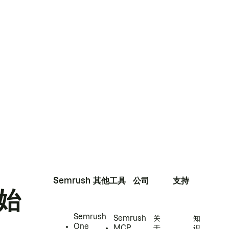
Semrush
其他工具
公司
支持
始
Semrush
Semrush
关
知
One
MCP
于
识