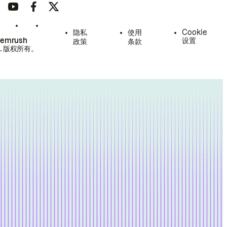
隐私
使用
Cookie
Semrush
设置
政策
条款
.
版权所有。