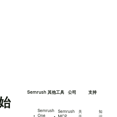
Semrush
其他工具
公司
支持
始
Semrush
Semrush
关
知
One
MCP
于
识