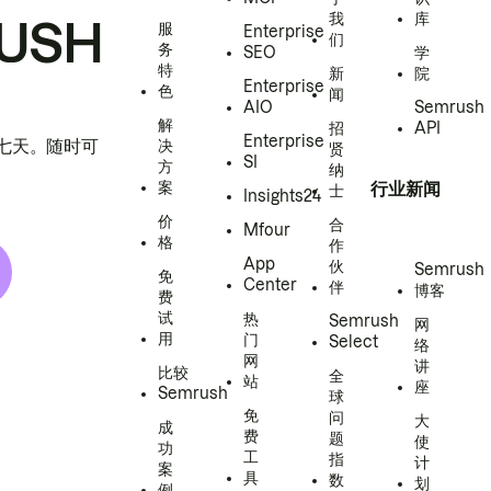
我
库
USH
服
Enterprise
们
务
SEO
学
特
新
院
Enterprise
色
闻
AIO
Semrush
解
招
API
Enterprise
h 七天。随时可
决
贤
SI
方
纳
案
行业新闻
士
Insights24
价
合
Mfour
格
作
App
伙
Semrush
免
Center
伴
博客
费
试
热
Semrush
网
用
门
Select
络
网
讲
比较
全
站
座
Semrush
球
免
问
大
成
费
题
使
功
工
指
计
案
具
数
划
例