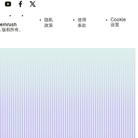
隐私
使用
Cookie
Semrush
设置
政策
条款
.
版权所有。