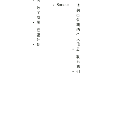
Sensor
请
数
勿
字
出
成
售
果
我
的
联
个
盟
人
计
信
划
息
联
系
我
们