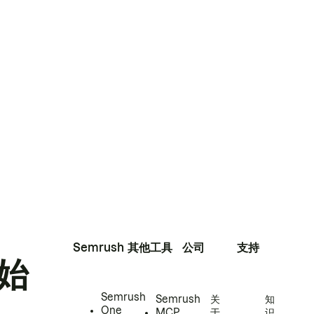
Semrush
其他工具
公司
支持
始
Semrush
Semrush
关
知
One
MCP
于
识