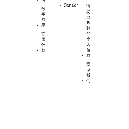
Sensor
请
数
勿
字
出
成
售
果
我
的
联
个
盟
人
计
信
划
息
联
系
我
们