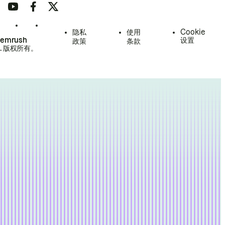
隐私
使用
Cookie
Semrush
设置
政策
条款
.
版权所有。