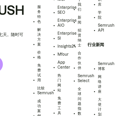
我
库
USH
服
Enterprise
们
务
SEO
学
特
新
院
Enterprise
色
闻
AIO
Semrush
解
招
API
Enterprise
h 七天。随时可
决
贤
SI
方
纳
案
行业新闻
士
Insights24
价
合
Mfour
格
作
App
伙
Semrush
免
Center
伴
博客
费
试
热
Semrush
网
用
门
Select
络
网
讲
比较
全
站
座
Semrush
球
免
问
大
成
费
题
使
功
工
指
计
案
具
数
划
例