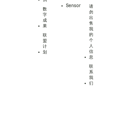
Sensor
请
数
勿
字
出
成
售
果
我
的
联
个
盟
人
计
信
划
息
联
系
我
们