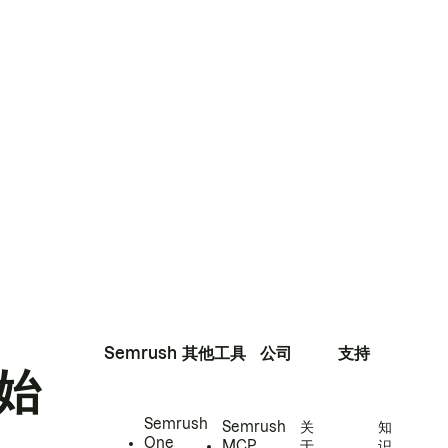
Semrush
其他工具
公司
支持
始
Semrush
Semrush
关
知
One
MCP
于
识