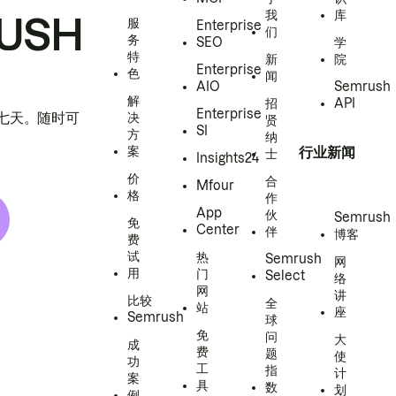
我
库
USH
服
Enterprise
们
务
SEO
学
特
新
院
Enterprise
色
闻
AIO
Semrush
解
招
API
Enterprise
h 七天。随时可
决
贤
SI
方
纳
案
行业新闻
士
Insights24
价
合
Mfour
格
作
App
伙
Semrush
免
Center
伴
博客
费
试
热
Semrush
网
用
门
Select
络
网
讲
比较
全
站
座
Semrush
球
免
问
大
成
费
题
使
功
工
指
计
案
具
数
划
例