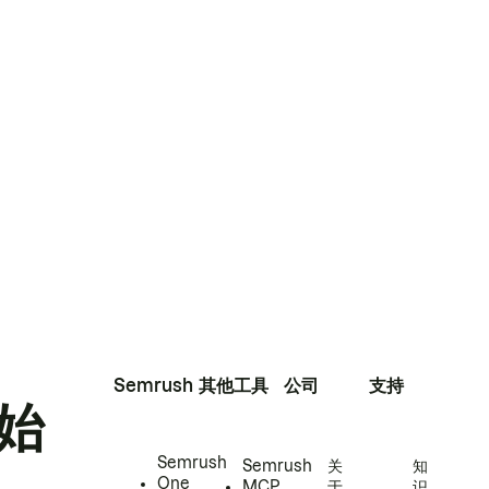
Semrush
其他工具
公司
支持
始
Semrush
Semrush
关
知
One
MCP
于
识