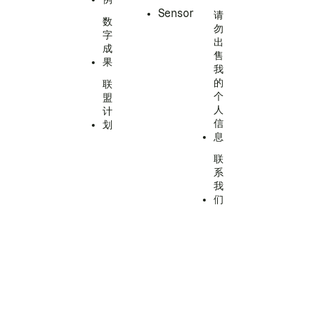
Sensor
请
数
勿
字
出
成
售
果
我
的
联
个
盟
人
计
信
划
息
联
系
我
们