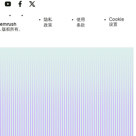
隐私
使用
Cookie
Semrush
设置
政策
条款
.
版权所有。