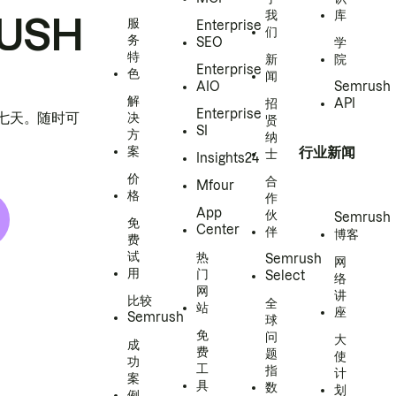
我
库
USH
服
Enterprise
们
务
SEO
学
特
新
院
Enterprise
色
闻
AIO
Semrush
解
招
API
Enterprise
h 七天。随时可
决
贤
SI
方
纳
案
行业新闻
士
Insights24
价
合
Mfour
格
作
App
伙
Semrush
免
Center
伴
博客
费
试
热
Semrush
网
用
门
Select
络
网
讲
比较
全
站
座
Semrush
球
免
问
大
成
费
题
使
功
工
指
计
案
具
数
划
例