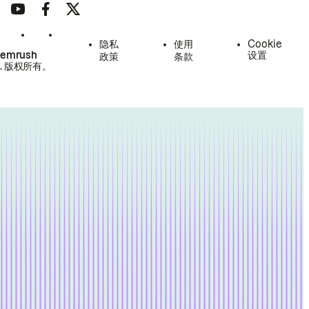
隐私
使用
Cookie
Semrush
设置
政策
条款
.
版权所有。