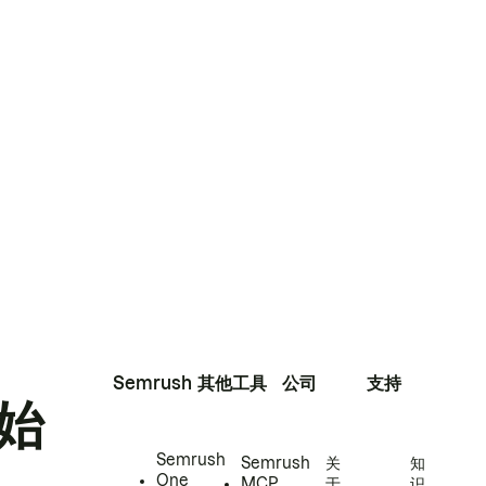
Semrush
其他工具
公司
支持
始
Semrush
Semrush
关
知
One
MCP
于
识