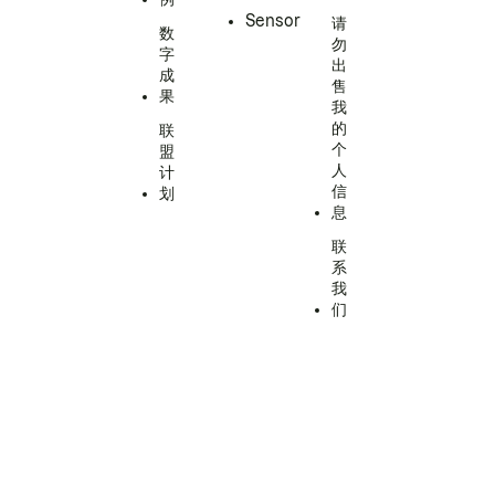
Sensor
请
数
勿
字
出
成
售
果
我
的
联
个
盟
人
计
信
划
息
联
系
我
们