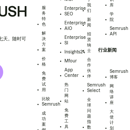
我
库
USH
服
Enterprise
们
务
SEO
学
特
新
院
Enterprise
色
闻
AIO
Semrush
解
招
API
Enterprise
h 七天。随时可
决
贤
SI
方
纳
案
行业新闻
士
Insights24
价
合
Mfour
格
作
App
伙
Semrush
免
Center
伴
博客
费
试
热
Semrush
网
用
门
Select
络
网
讲
比较
全
站
座
Semrush
球
免
问
大
成
费
题
使
功
工
指
计
案
具
数
划
例