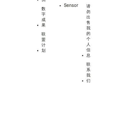
Sensor
请
数
勿
字
出
成
售
果
我
的
联
个
盟
人
计
信
划
息
联
系
我
们