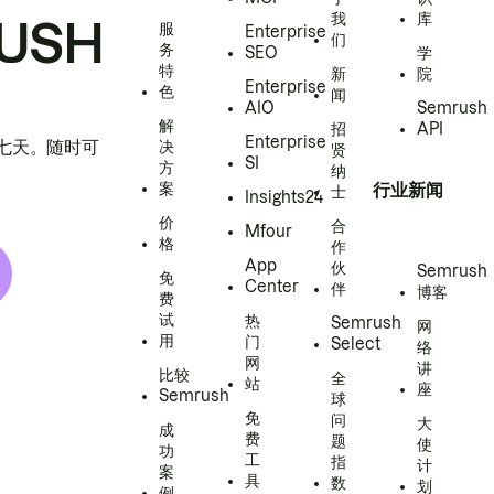
我
库
USH
服
Enterprise
们
务
SEO
学
特
新
院
Enterprise
色
闻
AIO
Semrush
解
招
API
Enterprise
h 七天。随时可
决
贤
SI
方
纳
案
行业新闻
士
Insights24
价
合
Mfour
格
作
App
伙
Semrush
免
Center
伴
博客
费
试
热
Semrush
网
用
门
Select
络
网
讲
比较
全
站
座
Semrush
球
免
问
大
成
费
题
使
功
工
指
计
案
具
数
划
例