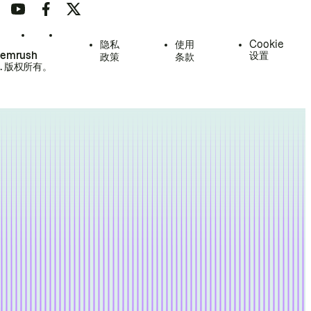
隐私
使用
Cookie
Semrush
设置
政策
条款
.
版权所有。