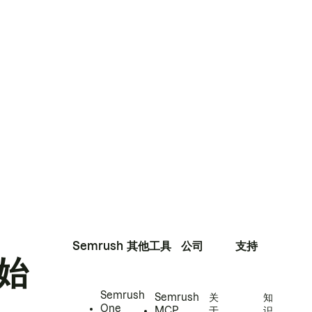
Semrush
其他工具
公司
支持
始
Semrush
Semrush
关
知
One
MCP
于
识