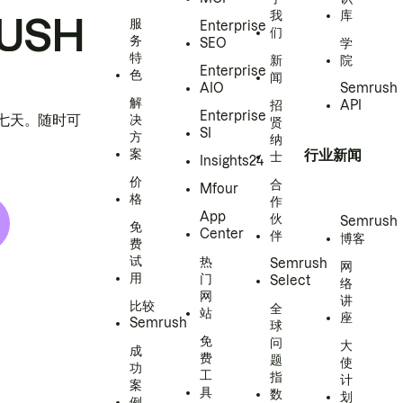
我
库
USH
服
Enterprise
们
务
SEO
学
特
新
院
Enterprise
色
闻
AIO
Semrush
解
招
API
Enterprise
h 七天。随时可
决
贤
SI
方
纳
案
行业新闻
士
Insights24
价
合
Mfour
格
作
App
伙
Semrush
免
Center
伴
博客
费
试
热
Semrush
网
用
门
Select
络
网
讲
比较
全
站
座
Semrush
球
免
问
大
成
费
题
使
功
工
指
计
案
具
数
划
例