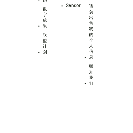
Sensor
请
数
勿
字
出
成
售
果
我
的
联
个
盟
人
计
信
划
息
联
系
我
们