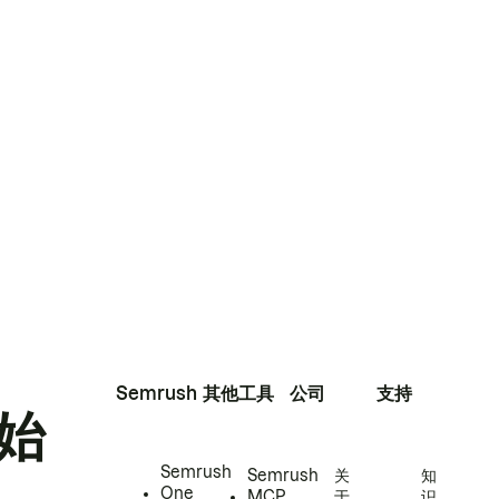
Semrush
其他工具
公司
支持
始
Semrush
Semrush
关
知
One
MCP
于
识