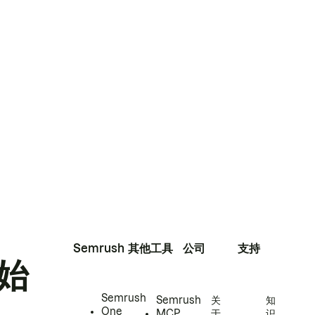
Semrush
其他工具
公司
支持
始
Semrush
Semrush
关
知
One
MCP
于
识