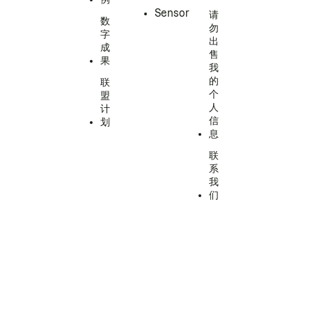
Sensor
请
数
勿
字
出
成
售
果
我
的
联
个
盟
人
计
信
划
息
联
系
我
们