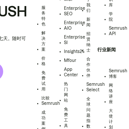
我
库
USH
服
Enterprise
们
务
SEO
学
特
新
院
Enterprise
色
闻
AIO
Semrush
解
招
API
Enterprise
h 七天。随时可
决
贤
SI
方
纳
案
行业新闻
士
Insights24
价
合
Mfour
格
作
App
伙
Semrush
免
Center
伴
博客
费
试
热
Semrush
网
用
门
Select
络
网
讲
比较
全
站
座
Semrush
球
免
问
大
成
费
题
使
功
工
指
计
案
具
数
划
例