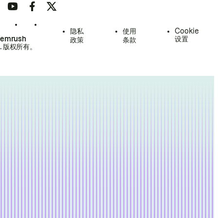
隐私
使用
Cookie
Semrush
设置
政策
条款
.
版权所有。