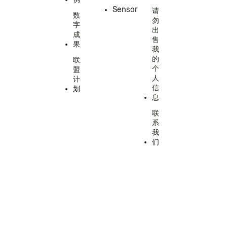
Sensor
请
数
勿
字
出
成
售
果
我
的
联
个
盟
人
计
信
划
息
联
系
我
们