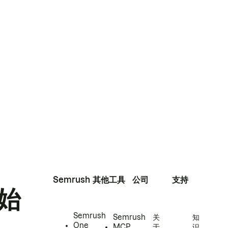
Semrush
其他工具
公司
支持
始
Semrush
Semrush
关
知
One
MCP
于
识