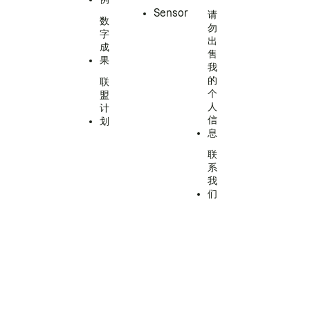
Sensor
请
数
勿
字
出
成
售
果
我
的
联
个
盟
人
计
信
划
息
联
系
我
们