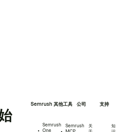
Semrush
其他工具
公司
支持
始
Semrush
Semrush
关
知
One
MCP
于
识