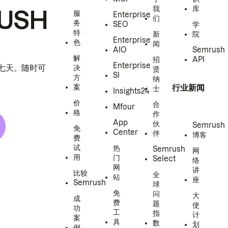
我
库
USH
服
Enterprise
们
务
SEO
学
特
新
院
Enterprise
色
闻
AIO
Semrush
解
招
API
Enterprise
h 七天。随时可
决
贤
SI
方
纳
案
行业新闻
士
Insights24
价
合
Mfour
格
作
App
伙
Semrush
免
Center
伴
博客
费
试
热
Semrush
网
用
门
Select
络
网
讲
比较
全
站
座
Semrush
球
免
问
大
成
费
题
使
功
工
指
计
案
具
数
划
例