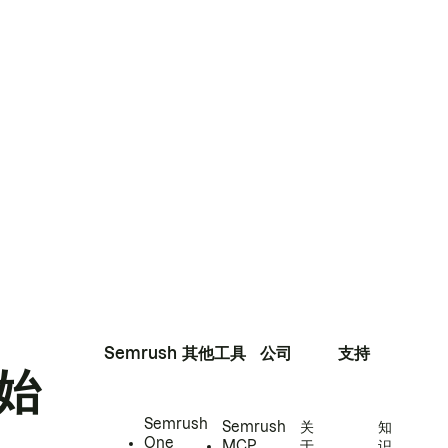
Semrush
其他工具
公司
支持
始
Semrush
Semrush
关
知
One
MCP
于
识