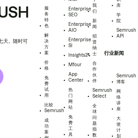
我
库
USH
服
Enterprise
们
务
SEO
学
特
新
院
Enterprise
色
闻
AIO
Semrush
解
招
API
Enterprise
h 七天。随时可
决
贤
SI
方
纳
案
行业新闻
士
Insights24
价
合
Mfour
格
作
App
伙
Semrush
免
Center
伴
博客
费
试
热
Semrush
网
用
门
Select
络
网
讲
比较
全
站
座
Semrush
球
免
问
大
成
费
题
使
功
工
指
计
案
具
数
划
例