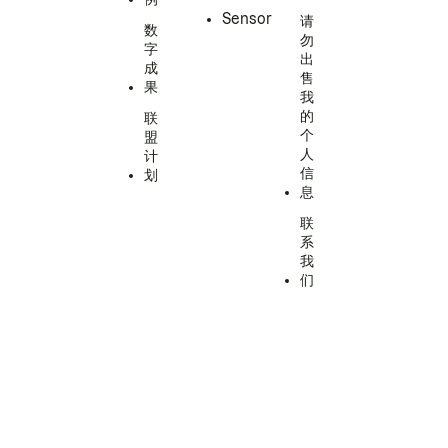
Sensor
请
数
勿
字
出
成
售
果
我
的
联
个
盟
人
计
信
划
息
联
系
我
们