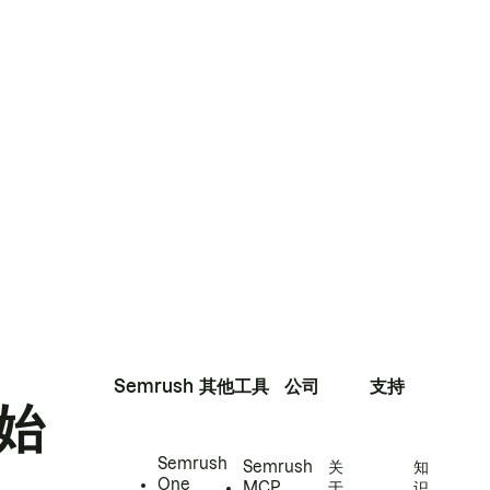
Semrush
其他工具
公司
支持
始
Semrush
Semrush
关
知
One
MCP
于
识