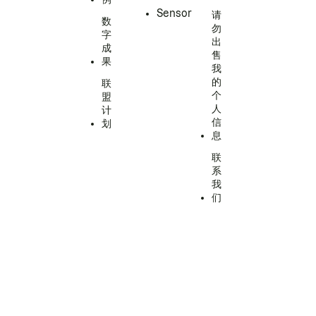
Sensor
请
数
勿
字
出
成
售
果
我
的
联
个
盟
人
计
信
划
息
联
系
我
们