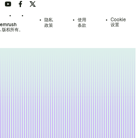
隐私
使用
Cookie
Semrush
设置
政策
条款
.
版权所有。