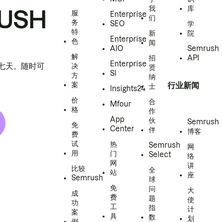
我
库
USH
服
Enterprise
们
务
SEO
学
特
新
院
Enterprise
色
闻
AIO
Semrush
解
招
API
Enterprise
h 七天。随时可
决
贤
SI
方
纳
案
行业新闻
士
Insights24
价
合
Mfour
格
作
App
伙
Semrush
免
Center
伴
博客
费
试
热
Semrush
网
用
门
Select
络
网
讲
比较
全
站
座
Semrush
球
免
问
大
成
费
题
使
功
工
指
计
案
具
数
划
例